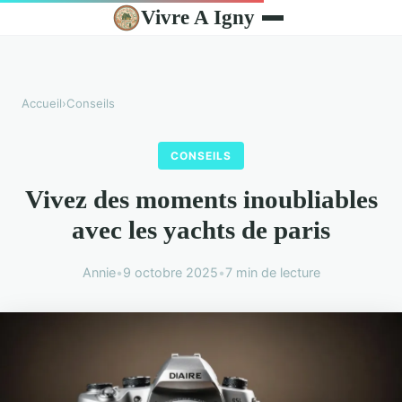
Vivre A Igny
Accueil
›
Conseils
CONSEILS
Vivez des moments inoubliables
avec les yachts de paris
Annie
•
9 octobre 2025
•
7 min de lecture